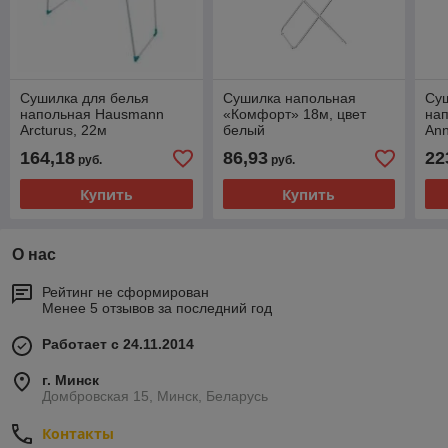
Сушилка для белья
Сушилка напольная
Су
напольная Hausmann
«Комфорт» 18м, цвет
на
Arcturus, 22м
белый
An
164,18
86,93
22
руб.
руб.
Купить
Купить
О нас
Рейтинг не сформирован
Менее 5 отзывов за последний год
Работает с 24.11.2014
г. Минск
Домбровская 15, Минск, Беларусь
Контакты