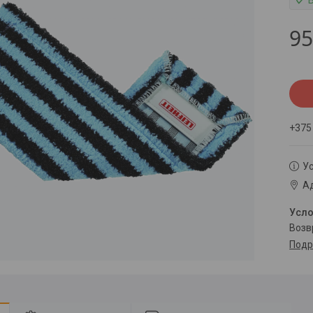
95
+375
Ус
Ад
воз
Подр