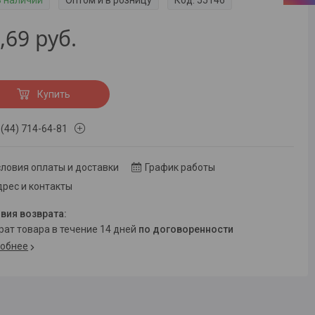
В наличии
Оптом и в розницу
Код:
55146
,69
руб.
Купить
 (44) 714-64-81
ловия оплаты и доставки
График работы
рес и контакты
врат товара в течение 14 дней
по договоренности
обнее