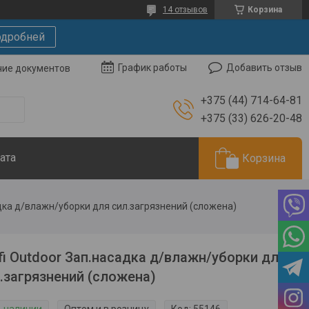
14 отзывов
Корзина
дробней
Добавить отзыв
График работы
чие документов
+375 (44) 714-64-81
+375 (33) 626-20-48
ата
Корзина
адка д/влажн/уборки для сил.загрязнений (сложена)
fi Outdoor Зап.насадка д/влажн/уборки для
.загрязнений (сложена)