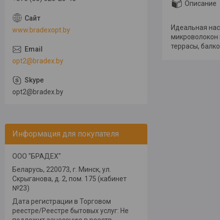
Описание
Идеальная нас
www.bradexopt.by
микроволокон и
террасы, балко
opt2@bradex.by
opt2@bradex.by
Информация для покупателя
ООО "БРАДЕХ"
Беларусь, 220073, г. Минск, ул.
Скрыганова, д. 2, пом. 175 (кабинет
№23)
Дата регистрации в Торговом
реестре/Реестре бытовых услуг: Не
подлежит занесению в реестр