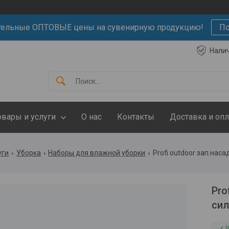
тельные ОПТОВЫЕ цены на сувенирную продукцию!
По
Нали
овары и услуги
О нас
Контакты
Доставка и опл
уги
Уборка
Наборы для влажной уборки
Profi outdoor зап.нас
Pro
сил