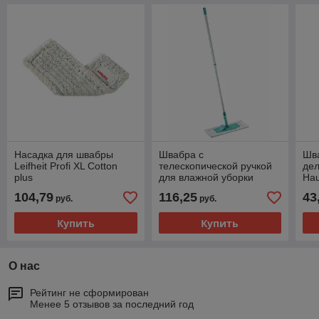
Насадка для швабры
Швабра с
Шв
Leifheit Profi XL Cotton
телескопической ручкой
дел
plus
для влажной уборки
Ha
Leifheit Classic XL
тел
104,79
116,25
43
руб.
руб.
Купить
Купить
О нас
Рейтинг не сформирован
Менее 5 отзывов за последний год