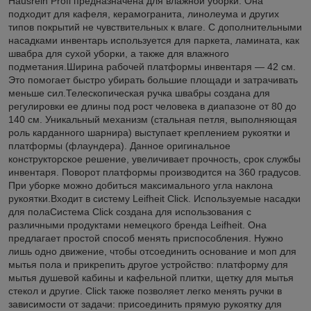
Hausrein Profi предназначена для влажной уборки. Она
подходит для кафеля, керамогранита, линолеума и других
типов покрытий не чувствительных к влаге. С дополнительными
насадками инвентарь используется для паркета, ламината, как
швабра для сухой уборки, а также для влажного
подметания.Ширина рабочей платформы инвентаря — 42 см.
Это помогает быстро убирать большие площади и затрачивать
меньше сил.Телескопическая ручка швабры создана для
регулировки ее длины под рост человека в диапазоне от 80 до
140 см. Уникальный механизм (стальная петля, выполняющая
роль карданного шарнира) выступает креплением рукоятки и
платформы (флаундера). Данное оригинальное
конструкторское решение, увеличивает прочность, срок службы
инвентаря. Поворот платформы производится на 360 градусов.
При уборке можно добиться максимального угла наклона
рукоятки.Входит в систему Leifheit Click. Используемые насадки
для полаСистема Click создана для использования с
различными продуктами немецкого бренда Leifheit. Она
предлагает простой способ менять приспособления. Нужно
лишь одно движение, чтобы отсоединить основание и моп для
мытья пола и прикрепить другое устройство: платформу для
мытья душевой кабины и кафельной плитки, щетку для мытья
стекол и другие. Click также позволяет легко менять ручки в
зависимости от задачи: присоединить прямую рукоятку для