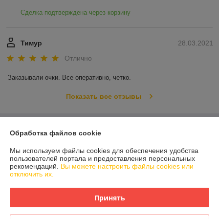
Сделка подтверждена через корзину
Тимур
28.03.2021
Отлично
Заказывали очки. Все оперативно, четко. 
Показать все отзывы
О нас
Обработка файлов cookie
Мы используем файлы cookies для обеспечения удобства
Контакты
пользователей портала и предоставления персональных
рекомендаций.
Вы можете настроить файлы cookies или
отключить их.
Доставка и оплата
Принять
График работы