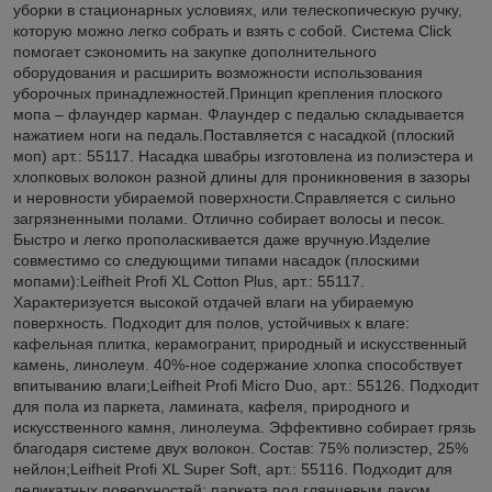
уборки в стационарных условиях, или телескопическую ручку,
которую можно легко собрать и взять с собой. Система Click
помогает сэкономить на закупке дополнительного
оборудования и расширить возможности использования
уборочных принадлежностей.Принцип крепления плоского
мопа – флаундер карман. Флаундер с педалью складывается
нажатием ноги на педаль.Поставляется с насадкой (плоский
моп) арт.: 55117. Насадка швабры изготовлена из полиэстера и
хлопковых волокон разной длины для проникновения в зазоры
и неровности убираемой поверхности.Справляется с сильно
загрязненными полами. Отлично собирает волосы и песок.
Быстро и легко прополаскивается даже вручную.Изделие
совместимо со следующими типами насадок (плоскими
мопами):Leifheit Profi XL Cotton Plus, арт.: 55117.
Характеризуется высокой отдачей влаги на убираемую
поверхность. Подходит для полов, устойчивых к влаге:
кафельная плитка, керамогранит, природный и искусственный
камень, линолеум. 40%-ное содержание хлопка способствует
впитыванию влаги;Leifheit Profi Micro Duo, арт.: 55126. Подходит
для пола из паркета, ламината, кафеля, природного и
искусственного камня, линолеума. Эффективно собирает грязь
благодаря системе двух волокон. Состав: 75% полиэстер, 25%
нейлон;Leifheit Profi XL Super Soft, арт.: 55116. Подходит для
деликатных поверхностей: паркета под глянцевым лаком,