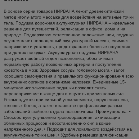
В основе серии товаров НИРВАНА лежит древнекитайский
метод игольчатого массажа для воздействия на активные точки
тела. Подушка дорожная акупунктурная НИРВАНА – идеальное
решение для путешествий, релаксации в офисе, дома и на
природе. Поддерживая естественное положение шеи, подушка
осуществляет полноценный акупунктурный массаж, снимает
напряжение и усталость, предотвращает болевые ощущения
при долгих поездках. Акупунктурная подушка НИРВАНА
разгружает шейный отдел позвононика, обеспечивая
нормальную работу позвоночных артерий и поступление
кровотока в мозг. Здоровые сосуды головного мозга - залог
хорошего самочувствия и правильного функционирования всех
внутренних органов в организме человека. Ежедневные 15-
минутное использование подушки позволит снять
перенапряжение в конце дня и ощутить прилив новых сил.
Рекомендуется при сильной утомляемости, нарушениях сна,
головных болях, а также в качестве профилактики разных
заболеваний шейного отдела позвоночника. Преимущества: •
Способствует улучшению кровообращения, активизации
обменных процессов и восстановлению сил в конце
напряженного дня. • Подходит для локального воздействия на
акупунктурные точки шеи. • Удобные ремешки для фиксации