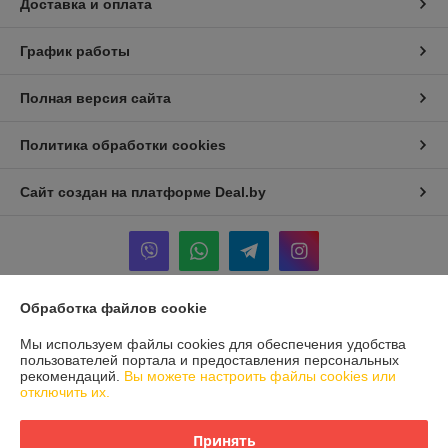
Доставка и оплата
График работы
Полная версия сайта
Политика обработки cookies
Сайт создан на платформе Deal.by
Обработка файлов cookie
Информация для покупателя
Мы используем файлы cookies для обеспечения удобства
Юридическое лицо:
ООО "БРАДЕХ"
пользователей портала и предоставления персональных
Беларусь, 220073, г. Минск, ул. Скрыганова, д. 2, пом. 175 (кабинет
рекомендаций.
Вы можете настроить файлы cookies или
№23)
отключить их.
Регистрационный номер ЕГР: 192409754
Принять