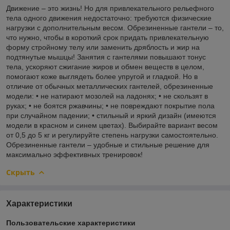
Движение – это жизнь! Но для привлекательного рельефного
тела одного движения недостаточно: требуются физические
нагрузки с дополнительным весом. Обрезиненные гантели – то,
что нужно, чтобы в короткий срок придать привлекательную
форму стройному телу или заменить дряблость и жир на
подтянутые мышцы! Занятия с гантелями повышают тонус
тела, ускоряют сжигание жиров и обмен веществ в целом,
помогают коже выглядеть более упругой и гладкой. Но в
отличие от обычных металлических гантелей, обрезиненные
модели: • не натирают мозолей на ладонях; • не скользят в
руках; • не боятся ржавчины; • не повреждают покрытие пола
при случайном падении; • стильный и яркий дизайн (имеются
модели в красном и синем цветах). Выбирайте вариант весом
от 0,5 до 5 кг и регулируйте степень нагрузки самостоятельно.
Обрезиненные гантели – удобные и стильные решение для
максимально эффективных тренировок!
Скрыть
Характеристики
Пользовательские характеристики