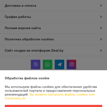
Доставка и оплата
График работы
Полная версия сайта
Политика обработки cookies
Сайт создан на платформе Deal.by
Обработка файлов cookie
Информация для покупателя
Мы используем файлы cookies для обеспечения удобства
Юридическое лицо:
ООО "БРАДЕХ"
пользователей портала и предоставления персональных
Беларусь, 220073, г. Минск, ул. Скрыганова, д. 2, пом. 175 (кабинет
рекомендаций.
Вы можете настроить файлы cookies или
№23)
отключить их.
Регистрационный номер ЕГР: 192409754