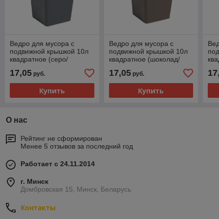
Ведро для мусора с
Ведро для мусора с
Вед
подвижной крышкой 10л
подвижной крышкой 10л
по
квадратное (серо/
квадратное (шоколад/
ква
черный)
слон.кость)
шо
17,05
17,05
17
руб.
руб.
Купить
Купить
О нас
Рейтинг не сформирован
Менее 5 отзывов за последний год
Работает с 24.11.2014
г. Минск
Домбровская 15, Минск, Беларусь
Контакты