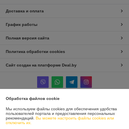
Доставка и оплата
График работы
Полная версия сайта
Политика обработки cookies
Сайт создан на платформе Deal.by
Обработка файлов cookie
Информация для покупателя
Мы используем файлы cookies для обеспечения удобства
Юридическое лицо:
ООО "БРАДЕХ"
пользователей портала и предоставления персональных
Беларусь, 220073, г. Минск, ул. Скрыганова, д. 2, пом. 175 (кабинет
рекомендаций.
Вы можете настроить файлы cookies или
№23)
отключить их.