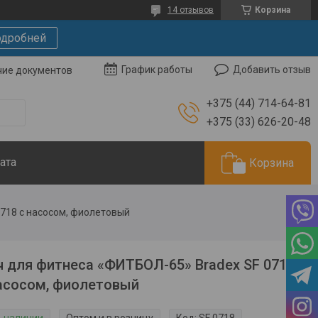
14 отзывов
Корзина
дробней
Добавить отзыв
График работы
чие документов
+375 (44) 714-64-81
+375 (33) 626-20-48
ата
Корзина
0718 с насосом, фиолетовый
 для фитнеса «ФИТБОЛ-65» Bradex SF 0718
асосом, фиолетовый