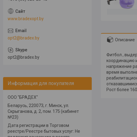
www.bradexopt.by
opt2@bradex.by
Описание
Фитбол , выдер
opt2@bradex.by
координацию и
напряжение ра
время выполне
реабилитацион
Информация для покупателя
отказавшимися
Рост более 160
ООО "БРАДЕХ"
Беларусь, 220073, г. Минск, ул.
Скрыганова, д. 2, пом. 175 (кабинет
№23)
Дата регистрации в Торговом
реестре/Реестре бытовых услуг: Не
подлежит занесению в реестр