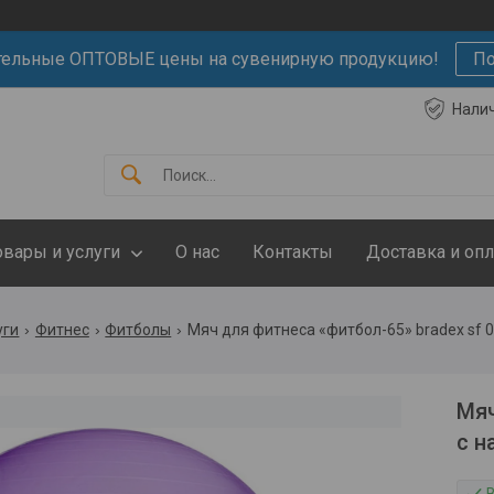
тельные ОПТОВЫЕ цены на сувенирную продукцию!
По
Нали
овары и услуги
О нас
Контакты
Доставка и опл
уги
Фитнес
Фитболы
Мяч для фитнеса «фитбол-65» bradex sf 
Мяч
с н