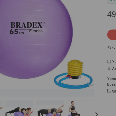
49
+375
Ус
Ад
воз
Подр