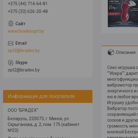
+375 (44) 714-64-81
+375 (33) 626-20-48
www.bradexopt.by
opt2@bradex.by
Описание
Секс-игрушка 
opt2@bradex.by
""Искра"" дар
многофункцион
вибромотор пр
энергичного и
Информация для покупателя
ею в любое вр
Игрушку удобн
Вибратор пост
ООО "БРАДЕХ"
сохраняющий 
Беларусь, 220073, г. Минск, ул.
сосков и друг
Скрыганова, д. 2, пом. 175 (кабинет
громкость мен
№23)
кнопкой Беспр
рекомендуется