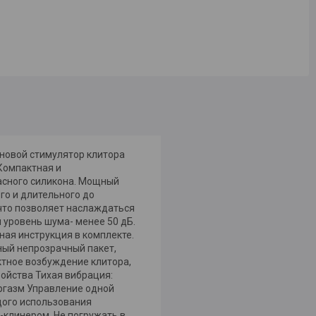
лновой стимулятор клитора
 Компактная и
асного силикона. Мощный
го и длительного до
 что позволяет наслаждаться
 уровень шума- менее 50 дБ.
ная инструкция в комплекте.
ный непрозрачный пакет,
тное возбуждение клитора,
ойства Тихая вибрация:
ргазм Управление одной
дого использования
-клинером. Не погружать в