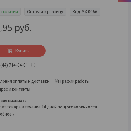
В наличии
Оптом и в розницу
Код:
SX 0066
,95
руб.
Купить
 (44) 714-64-81
ловия оплаты и доставки
График работы
рес и контакты
врат товара в течение 14 дней
по договоренности
обнее