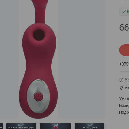
66
+375
Ус
Ад
воз
Подр