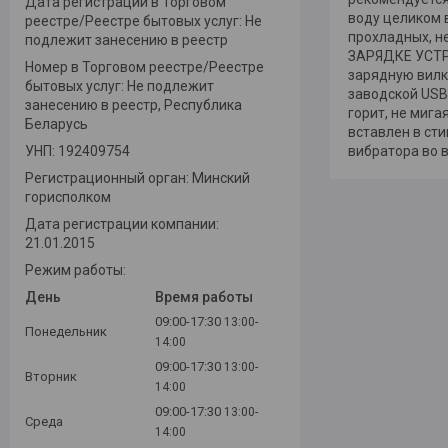
Дата регистрации в Торговом
воду целиком 
реестре/Реестре бытовых услуг: Не
прохладных, н
подлежит занесению в реестр
ЗАРЯДКЕ УСТРО
Номер в Торговом реестре/Реестре
зарядную вилку
бытовых услуг: Не подлежит
заводской USB-
занесению в реестр, Республика
горит, не мига
Беларусь
вставлен в ст
УНП: 192409754
вибратора во 
Регистрационный орган: Минский
горисполком
Дата регистрации компании:
21.01.2015
Режим работы:
День
Время работы
09:00-17:30
13:00-
Понедельник
14:00
09:00-17:30
13:00-
Вторник
14:00
09:00-17:30
13:00-
Среда
14:00