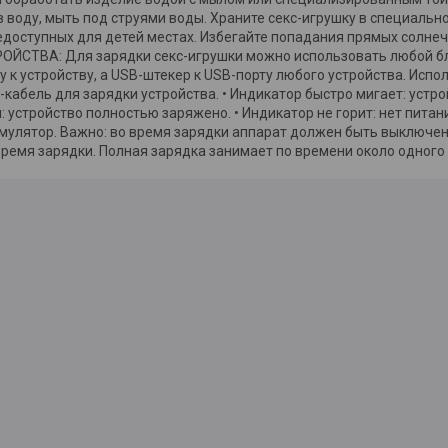
в воду, мыть под струями воды. Храните секс-игрушку в специальн
едоступных для детей местах. Избегайте попадания прямых солн
ЙСТВА: Для зарядки секс-игрушки можно использовать любой бл
 к устройству, а USB-штекер к USB-порту любого устройства. Исп
кабель для зарядки устройства. • Индикатор быстро мигает: устро
я: устройство полностью заряжено. • Индикатор не горит: нет питан
имулятор. Важно: во время зарядки аппарат должен быть выключе
время зарядки. Полная зарядка занимает по времени около одного 