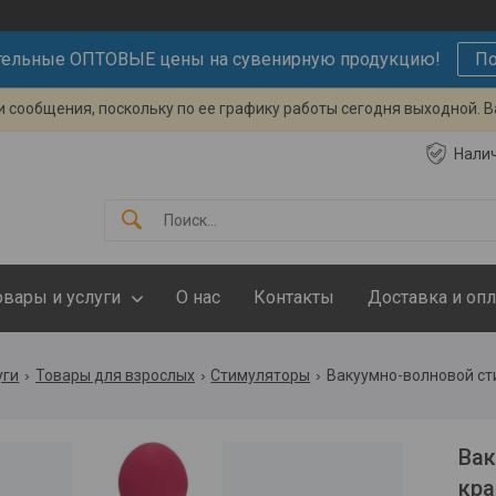
тельные ОПТОВЫЕ цены на сувенирную продукцию!
По
 сообщения, поскольку по ее графику работы сегодня выходной. 
Нали
овары и услуги
О нас
Контакты
Доставка и опл
уги
Товары для взрослых
Стимуляторы
Вакуумно-волновой ст
Вак
кр