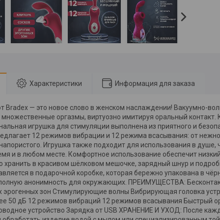
Характеристики
Информация для заказа
от Bradex — это новое слово в женском наслаждении! Вакуумно-во
ит множественные оргазмы, виртуозно имитируя оральный контакт.
альная игрушка для стимуляции выполнена из приятного и безоп
едлагает 12 режимов вибрации и 12 режима всасывания: от нежно
 напористого. Игрушка также подходит для использования в душе,
емя и в любом месте. Комфортное использование обеспечит низкий
о хранить в красивом шёлковом мешочке, зарядный шнур и подроб
авляется в подарочной коробке, которая бережно упакована в чёр
полную анонимность для окружающих. ПРЕИМУЩЕСТВА: Бесконтак
их эрогенных зон Стимулирующие волны Вибрирующая головка устр
ее 50 дБ 12 режимов вибраций 12 режимов всасывания Быстрый о
оводное устройство Зарядка от USB ХРАНЕНИЕ И УХОД: После каж
 обработать изделие водой с мылом или специализированным той