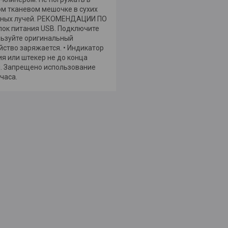
ом тканевом мешочке в сухих
ечных лучей. РЕКОМЕНДАЦИИ ПО
ок питания USB. Подключите
ользуйте оригинальный
йство заряжается. • Индикатор
ия или штекер не до конца
н. Запрещено использование
часа.