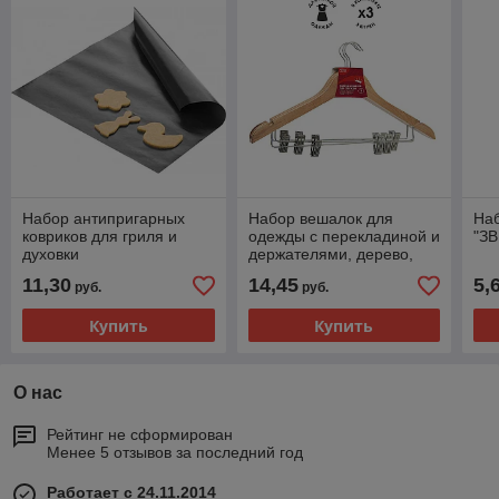
Набор антипригарных
Набор вешалок для
Наб
ковриков для гриля и
одежды с перекладиной и
"З
духовки
держателями, дерево,
44см, 3шт/30/10
11,30
14,45
5,
руб.
руб.
Купить
Купить
О нас
Рейтинг не сформирован
Менее 5 отзывов за последний год
Работает с 24.11.2014