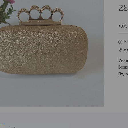
28
+375
Ус
Ад
воз
Подр