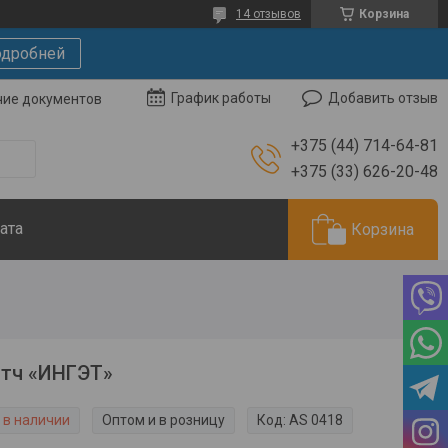
14 отзывов
Корзина
дробней
Добавить отзыв
График работы
чие документов
+375 (44) 714-64-81
+375 (33) 626-20-48
ата
Корзина
атч «ИНГЭТ»
 в наличии
Оптом и в розницу
Код:
AS 0418