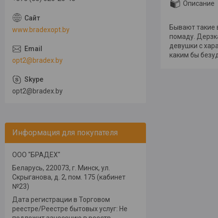
Описание
Бывают такие в
www.bradexopt.by
помаду. Дерзк
девушки с хара
каким бы безу
opt2@bradex.by
opt2@bradex.by
Информация для покупателя
ООО "БРАДЕХ"
Беларусь, 220073, г. Минск, ул.
Скрыганова, д. 2, пом. 175 (кабинет
№23)
Дата регистрации в Торговом
реестре/Реестре бытовых услуг: Не
подлежит занесению в реестр