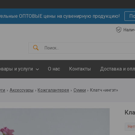
тельные ОПТОВЫЕ цены на сувенирную продукцию!
По
Нали
овары и услуги
О нас
Контакты
Доставка и опл
уги
Аксессуары
Кожгалантерея
Сумки
Клатч «ингэт»
Кл
Нет