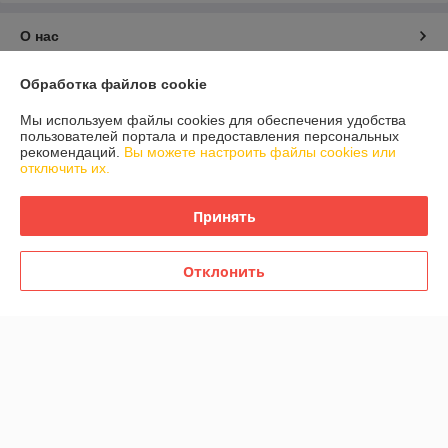
О нас
Контакты
Обработка файлов cookie
Мы используем файлы cookies для обеспечения удобства
Доставка и оплата
пользователей портала и предоставления персональных
рекомендаций.
Вы можете настроить файлы cookies или
отключить их.
График работы
Принять
Полная версия сайта
Отклонить
Политика обработки cookies
Сайт создан на платформе Deal.by