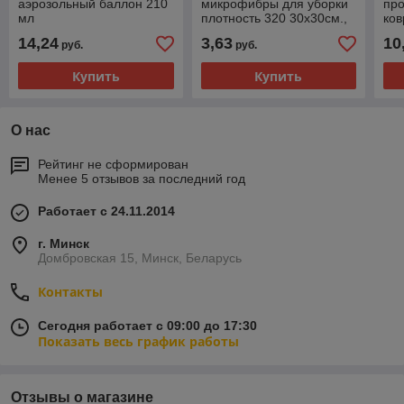
аэрозольный баллон 210
микрофибры для уборки
пр
мл
плотность 320 30х30см.,
ков
зеленый
(6 
14,24
3,63
10
руб.
руб.
Купить
Купить
О нас
Рейтинг не сформирован
Менее 5 отзывов за последний год
Работает с 24.11.2014
г. Минск
Домбровская 15, Минск, Беларусь
Контакты
Сегодня работает с 09:00 до 17:30
Показать весь график работы
Отзывы о магазине