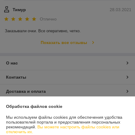
Тимур
28.03.2021
Отлично
Заказывали очки. Все оперативно, четко. 
Показать все отзывы
О нас
Контакты
Доставка и оплата
График работы
Обработка файлов cookie
Мы используем файлы cookies для обеспечения удобства
Полная версия сайта
пользователей портала и предоставления персональных
рекомендаций.
Вы можете настроить файлы cookies или
отключить их.
Политика обработки cookies