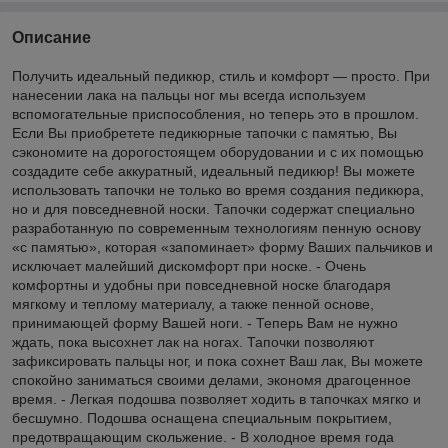
Описание
Получить идеальный педикюр, стиль и комфорт — просто. При
нанесении лака на пальцы ног мы всегда используем
вспомогательные приспособления, но теперь это в прошлом.
Если Вы приобретете педикюрные тапочки с памятью, Вы
сэкономите на дорогостоящем оборудовании и с их помощью
создадите себе аккуратный, идеальный педикюр! Вы можете
использовать тапочки не только во время создания педикюра,
но и для повседневной носки. Тапочки содержат специально
разработанную по современным технологиям пенную основу
«с памятью», которая «запоминает» форму Ваших пальчиков и
исключает малейший дискомфорт при носке. - Очень
комфортны и удобны при повседневной носке благодаря
мягкому и теплому материалу, а также пенной основе,
принимающей форму Вашей ноги. - Теперь Вам не нужно
ждать, пока высохнет лак на ногах. Тапочки позволяют
зафиксировать пальцы ног, и пока сохнет Ваш лак, Вы можете
спокойно заниматься своими делами, экономя драгоценное
время. - Легкая подошва позволяет ходить в тапочках мягко и
бесшумно. Подошва оснащена специальным покрытием,
предотвращающим скольжение. - В холодное время года