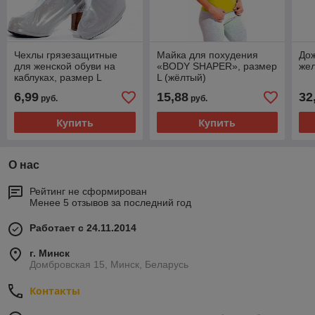
Чехлы грязезащитные
Майка для похудения
До
для женской обуви на
«BODY SHAPER», размер
жел
каблуках, размер L
L (жёлтый)
6,99
15,88
32
руб.
руб.
Купить
Купить
О нас
Рейтинг не сформирован
Менее 5 отзывов за последний год
Работает с 24.11.2014
г. Минск
Домбровская 15, Минск, Беларусь
Контакты