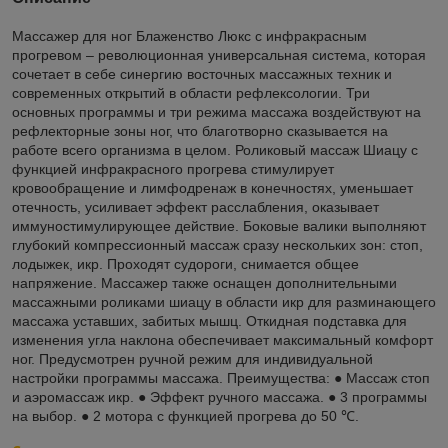
Массажер для ног Блаженство Люкс с инфракрасным
прогревом – революционная универсальная система, которая
сочетает в себе синергию восточных массажных техник и
современных открытий в области рефлексологии. Три
основных программы и три режима массажа воздействуют на
рефлекторные зоны ног, что благотворно сказывается на
работе всего организма в целом. Роликовый массаж Шиацу с
функцией инфракрасного прогрева стимулирует
кровообращение и лимфодренаж в конечностях, уменьшает
отечность, усиливает эффект расслабления, оказывает
иммуностимулирующее действие. Боковые валики выполняют
глубокий компрессионный массаж сразу нескольких зон: стоп,
лодыжек, икр. Проходят судороги, снимается общее
напряжение. Массажер также оснащен дополнительными
массажными роликами шиацу в области икр для разминающего
массажа уставших, забитых мышц. Откидная подставка для
изменения угла наклона обеспечивает максимальный комфорт
ног. Предусмотрен ручной режим для индивидуальной
настройки программы массажа. Преимущества: ● Массаж стоп
и аэромассаж икр. ● Эффект ручного массажа. ● 3 программы
на выбор. ● 2 мотора с функцией прогрева до 50 ℃.