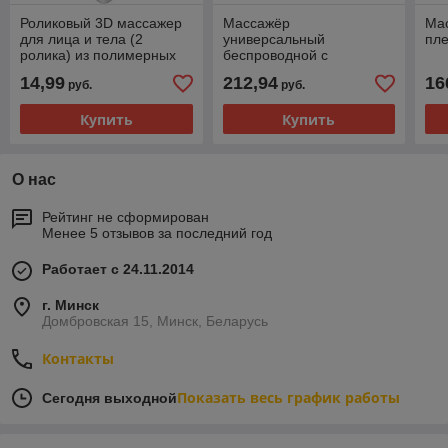
Роликовый 3D массажер
Массажёр
Ма
для лица и тела (2
универсальный
пл
ролика) из полимерных
беспроводной с
материалов
дисплеем и 7 сменными
14,99
212,94
16
руб.
руб.
насадками
Купить
Купить
О нас
Рейтинг не сформирован
Менее 5 отзывов за последний год
Работает с 24.11.2014
г. Минск
Домбровская 15, Минск, Беларусь
Контакты
Показать весь график работы
Сегодня выходной