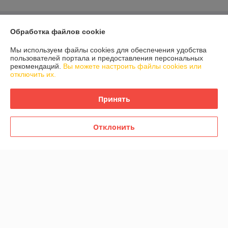
О нас
Обработка файлов cookie
Мы используем файлы cookies для обеспечения удобства
Контакты
пользователей портала и предоставления персональных
рекомендаций.
Вы можете настроить файлы cookies или
отключить их.
Доставка и оплата
Принять
График работы
Полная версия сайта
Отклонить
Политика обработки cookies
Сайт создан на платформе Deal.by