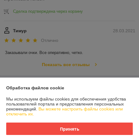
Сделка подтверждена через корзину
Тимур
28.03.2021
Отлично
Заказывали очки. Все оперативно, четко. 
Показать все отзывы
О нас
Обработка файлов cookie
Мы используем файлы cookies для обеспечения удобства
Контакты
пользователей портала и предоставления персональных
рекомендаций.
Вы можете настроить файлы cookies или
отключить их.
Доставка и оплата
Принять
График работы