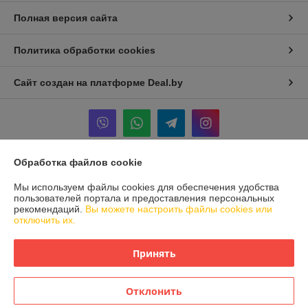
Полная версия сайта
Политика обработки cookies
Сайт создан на платформе Deal.by
Обработка файлов cookie
Информация для покупателя
Мы используем файлы cookies для обеспечения удобства
Юридическое лицо:
ООО "БРАДЕХ"
пользователей портала и предоставления персональных
Беларусь, 220073, г. Минск, ул. Скрыганова, д. 2, пом. 175 (кабинет
рекомендаций.
Вы можете настроить файлы cookies или
№23)
отключить их.
Регистрационный номер ЕГР: 192409754
Принять
УНП: 192409754
Регистрационный орган: Минский горисполком
Отклонить
Дата регистрации компании: 21.01.2015