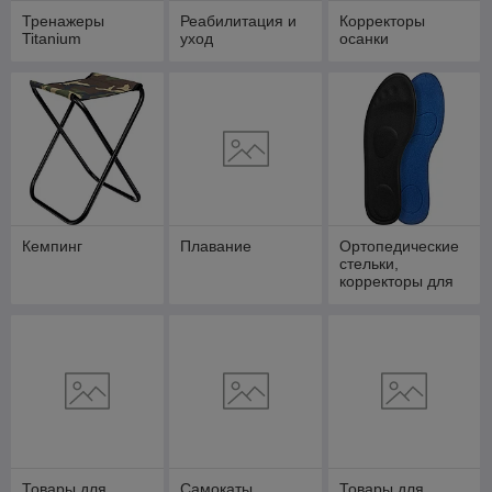
Тренажеры
Реабилитация и
Корректоры
Titanium
уход
осанки
Кемпинг
Плавание
Ортопедические
стельки,
корректоры для
стопы и пальцев
Товары для
Самокаты
Товары для