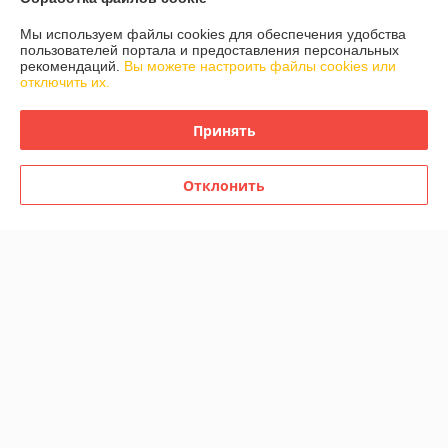
Мы используем файлы cookies для обеспечения удобства
Доставка и оплата
пользователей портала и предоставления персональных
рекомендаций.
Вы можете настроить файлы cookies или
отключить их.
График работы
Принять
Полная версия сайта
Отклонить
Политика обработки cookies
Сайт создан на платформе Deal.by
Информация для покупателя
Юридическое лицо:
ООО "БРАДЕХ"
Беларусь, 220073, г. Минск, ул. Скрыганова, д. 2, пом. 175 (кабинет
№23)